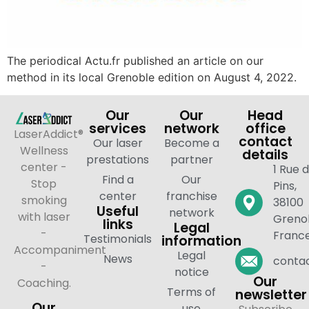
The periodical Actu.fr published an article on our
method in its local Grenoble edition on August 4, 2022.
Our
Our
Head
services
network
office
LaserAddict®
contact
Our laser
Become a
Wellness
details
prestations
partner
center -
1 Rue 
Find a
Our
Stop
Pins,
center
franchise
smoking
38100
Useful
network
with laser
Grenob
links
Legal
-
Franc
Testimonials
information
Accompaniment
Legal
News
contac
-
notice
Our
Coaching.
Terms of
newsletter
Our
use