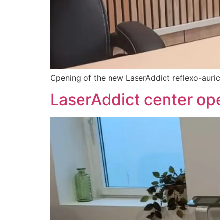
Opening of the new LaserAddict reflexo-auricul
LaserAddict center op