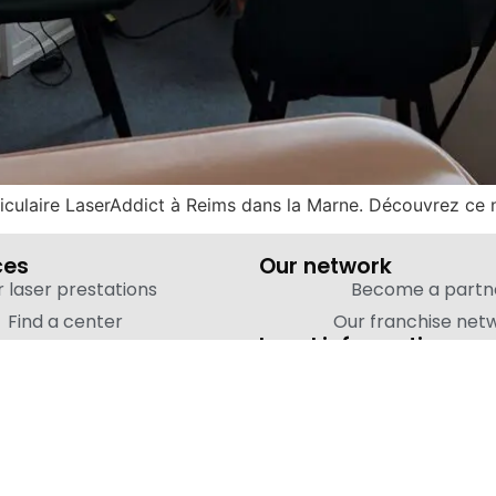
riculaire LaserAddict à Reims dans la Marne. Découvrez ce
ces
Our network
 laser prestations
Become a partn
Find a center
Our franchise net
ks
Legal information
Testimonials
Legal notice
News
Terms of use
Privacy - GDP