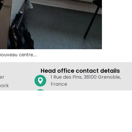
 nouveau centre…
Head office contact details
er
1 Rue des Pins, 38100 Grenoble,
France
work
contact@laseraddict.fr
Our newsletter
Subscribe to our newsletter for
R
exclusive updates.