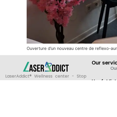
Ouverture d’un nouveau centre de reflexo-au
Our servi
Our
LaserAddict® Wellness center - Stop
Useful lin
smoking with laser - Accompaniment -
Coaching.
Our social networks