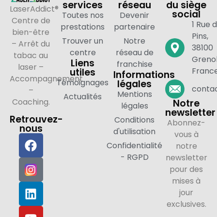
services
réseau
du siège
LaserAddict®
social
Toutes nos
Devenir
Centre de
1 Rue 
prestations
partenaire
bien-être
Pins,
Trouver un
Notre
– Arrêt du
38100
centre
réseau de
tabac au
Grenob
Liens
franchise
laser –
Franc
utiles
Informations
Accompagnement
Témoignages
légales
contac
–
Mentions
Actualités
Coaching.
Notre
légales
newsletter
Retrouvez-
Conditions
Abonnez-
nous
d'utilisation
vous à
Confidentialité
notre
- RGPD
newsletter
pour des
mises à
jour
exclusives.