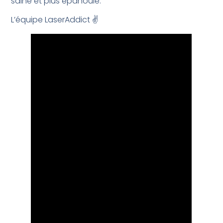
saine et plus épanouie.
L’équipe LaserAddict ✌️